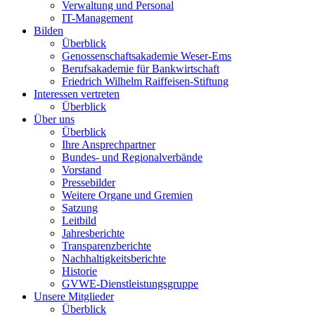
Verwaltung und Personal
IT-Management
Bilden
Überblick
Genossenschaftsakademie Weser-Ems
Berufsakademie für Bankwirtschaft
Friedrich Wilhelm Raiffeisen-Stiftung
Interessen vertreten
Überblick
Über uns
Überblick
Ihre Ansprechpartner
Bundes- und Regionalverbände
Vorstand
Pressebilder
Weitere Organe und Gremien
Satzung
Leitbild
Jahresberichte
Transparenzberichte
Nachhaltigkeitsberichte
Historie
GVWE-Dienstleistungsgruppe
Unsere Mitglieder
Überblick